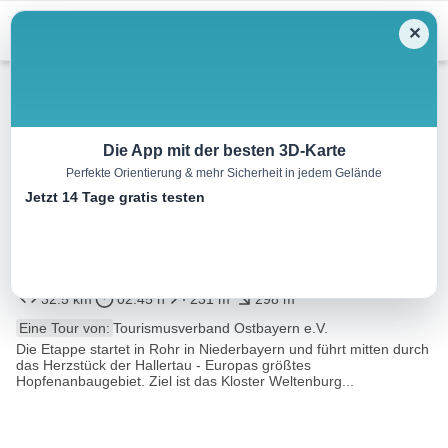
Menu
✕
Radtour
Die App mit der besten 3D-Karte
Perfekte Orientierung & mehr Sicherheit in jedem Gelände
Etappe 6: Kloster Rohr in
Jetzt 14 Tage gratis testen
Niederbayern – Kloster
Weltenburg
32.5 km
02:45 h
231 m
298 m
Eine Tour von:
Tourismusverband Ostbayern e.V.
Die Etappe startet in Rohr in Niederbayern und führt mitten durch
das Herzstück der Hallertau - Europas größtes
Hopfenanbaugebiet. Ziel ist das Kloster Weltenburg...