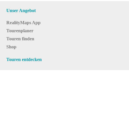
Unser Angebot
RealityMaps App
Tourenplaner
Touren finden
Shop
Touren entdecken
Schönste Wandertouren
Top-Touren
Top-Regionen
Skitouren
Infos & Service
News
FAQs