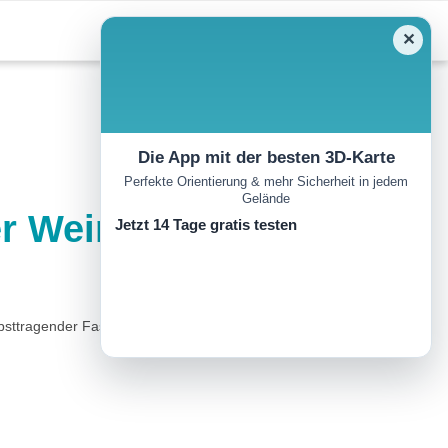
✕
Die App mit der besten 3D-Karte
Perfekte Orientierung & mehr Sicherheit in jedem
Gelände
ger Weinradweg
Jetzt 14 Tage gratis testen
lbsttragender Fasskonstruktion und beherbergt ein kleines