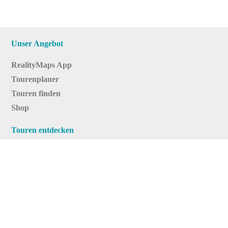
Unser Angebot
RealityMaps App
Tourenplaner
Touren finden
Shop
Touren entdecken
Schönste Wandertouren
Top-Touren
Top-Regionen
Skitouren
Infos & Service