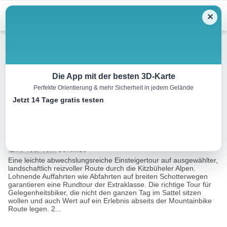
Menu
✕
Mountainbike
Die App mit der besten 3D-Karte
Perfekte Orientierung & mehr Sicherheit in jedem Gelände
Etappe 2: Biketrail Tirol –
Jetzt 14 Tage gratis testen
Kitzbüheler Alpen Rundtour
29.8 km
04:00 h
1290 m
1110 m
Eine Tour von:
Contwise
Eine leichte abwechslungsreiche Einsteigertour auf ausgewählter,
landschaftlich reizvoller Route durch die Kitzbüheler Alpen.
Lohnende Auffahrten wie Abfahrten auf breiten Schotterwegen
garantieren eine Rundtour der Extraklasse. Die richtige Tour für
Gelegenheitsbiker, die nicht den ganzen Tag im Sattel sitzen
wollen und auch Wert auf ein Erlebnis abseits der Mountainbike
Route legen. 2...