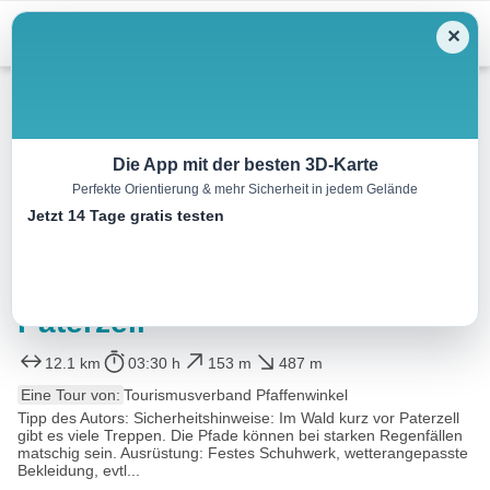
Menu
✕
Wandern
Die App mit der besten 3D-Karte
Perfekte Orientierung & mehr Sicherheit in jedem Gelände
Etappe 1, Nordschleife, Heilige
Jetzt 14 Tage gratis testen
Landschaft Pfaffenwinkel –
Vom Hohen Peißenberg nach
Paterzell
12.1 km
03:30 h
153 m
487 m
Eine Tour von:
Tourismusverband Pfaffenwinkel
Tipp des Autors: Sicherheitshinweise: Im Wald kurz vor Paterzell
gibt es viele Treppen. Die Pfade können bei starken Regenfällen
matschig sein. Ausrüstung: Festes Schuhwerk, wetterangepasste
Bekleidung, evtl...