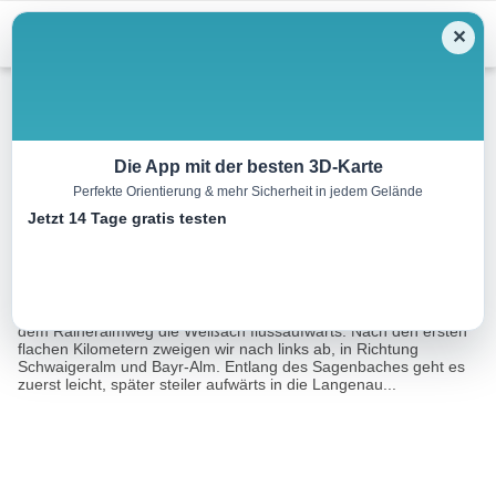
Menu
✕
Mountainbike
Die App mit der besten 3D-Karte
Perfekte Orientierung & mehr Sicherheit in jedem Gelände
Erzherzog-Johann-Reibn
Jetzt 14 Tage gratis testen
43.8 km
03:00 h
m
m
Eine Tour von:
3D RealityMaps GmbH
Von Kreuth zuerst zum Kurpark, an diesem vorbei und weiter auf
dem Raineralmweg die Weißach flussaufwärts. Nach den ersten
flachen Kilometern zweigen wir nach links ab, in Richtung
Schwaigeralm und Bayr-Alm. Entlang des Sagenbaches geht es
zuerst leicht, später steiler aufwärts in die Langenau...