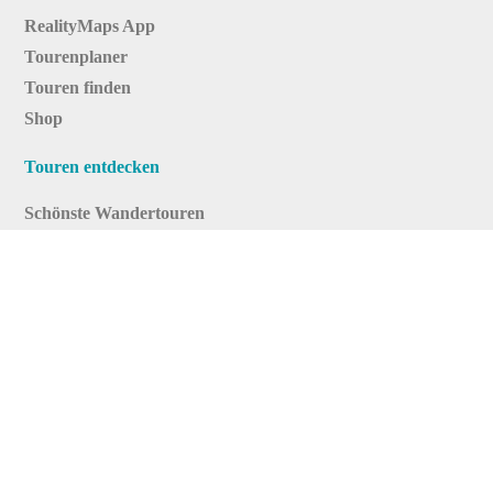
RealityMaps App
Tourenplaner
Touren finden
Shop
Touren entdecken
Schönste Wandertouren
Top-Touren
Top-Regionen
Skitouren
Infos & Service
News
FAQs
Über uns