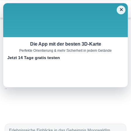
Menu
✕
Wandern
Die App mit der besten 3D-Karte
Perfekte Orientierung & mehr Sicherheit in jedem Gelände
Erlebnisweg Moorwald
Jetzt 14 Tage gratis testen
3.7 km
01:15 h
83 m
83 m
Eine Tour
Rother Wanderführer Kinderwagen Donauregion-
von:
Mühlviertel (Michaela Dattinger)
..
Erlebnisreiche Einblicke in das Geheimnis MoorwaldIm