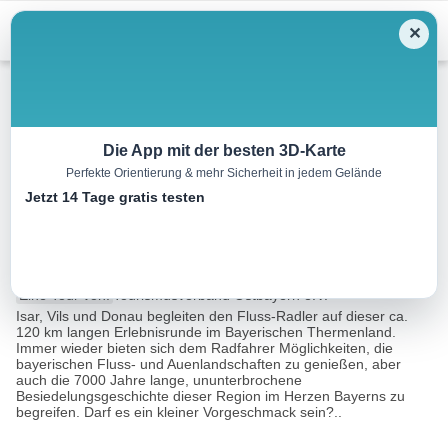
Menu
✕
Radtour
Die App mit der besten 3D-Karte
Perfekte Orientierung & mehr Sicherheit in jedem Gelände
Erlebnistour 3 –
Jetzt 14 Tage gratis testen
Auenlandrunde
119.2 km
10:00 h
335 m
335 m
Eine Tour von:
Tourismusverband Ostbayern e.V.
Isar, Vils und Donau begleiten den Fluss-Radler auf dieser ca.
120 km langen Erlebnisrunde im Bayerischen Thermenland.
Immer wieder bieten sich dem Radfahrer Möglichkeiten, die
bayerischen Fluss- und Auenlandschaften zu genießen, aber
auch die 7000 Jahre lange, ununterbrochene
Besiedelungsgeschichte dieser Region im Herzen Bayerns zu
begreifen. Darf es ein kleiner Vorgeschmack sein?..