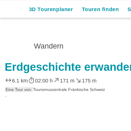
Skip
3D Tourenplaner
Touren finden
to
content
Wandern
Erdgeschichte erwande
6.1 km
02:00 h
171 m
175 m
Eine Tour von:
Tourismuszentrale Fränkische Schweiz
..