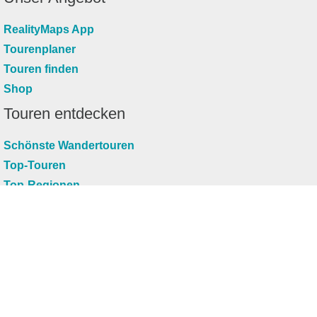
RealityMaps App
Tourenplaner
Touren finden
Shop
Touren entdecken
Schönste Wandertouren
Top-Touren
Top-Regionen
Skitouren
Infos & Service
News
FAQs
Über uns