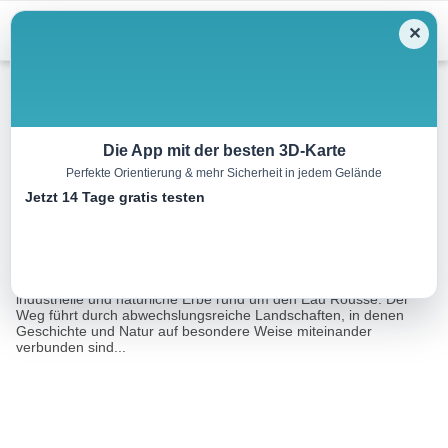
Menu
✕
Wandern
Die App mit der besten 3D-Karte
Perfekte Orientierung & mehr Sicherheit in jedem Gelände
Entlang des Eau Rousse
Jetzt 14 Tage gratis testen
5.4 km
03:30 h
598 m
598 m
Eine Tour von:
RealityMaps
Die Höhen bieten einen beeindruckenden Blick auf das
industrielle und natürliche Erbe rund um den Eau Rousse. Der
Weg führt durch abwechslungsreiche Landschaften, in denen
Geschichte und Natur auf besondere Weise miteinander
verbunden sind...