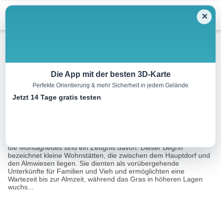
Menu
✕
Wandern
Die App mit der besten 3D-Karte
Perfekte Orientierung & mehr Sicherheit in jedem Gelände
Entlang der Montagnettes
Jetzt 14 Tage gratis testen
6.3 km
03:30 h
500 m
500 m
Eine Tour von:
RealityMaps
In dieser hügeligen Region musste sich der Bergbauer anpassen:
die Montagnettes sind ein Zeugnis davon. Dieser Begriff
bezeichnet kleine Wohnstätten, die zwischen dem Hauptdorf und
den Almwiesen liegen. Sie dienten als vorübergehende
Unterkünfte für Familien und Vieh und ermöglichten eine
Wartezeit bis zur Almzeit, während das Gras in höheren Lagen
wuchs...