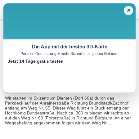
Menu
✕
Wandern
Die App mit der besten 3D-Karte
Perfekte Orientierung & mehr Sicherheit in jedem Gelände
“Entdecken und Verstehen der
Jetzt 14 Tage gratis testen
heimischen Landwirtschaft”
4.3 km
01:45 h
535 m
m
Eine Tour von:
Outdooractive
Wir starten im Skizentrum Dienten (Dorf 66a) durch das
Parkdeck auf der Anrainerstraße Richtung Bründlstadl/Zachhof
entlang am Weg Nr. 65. Dieser Weg führt ein Stück entlang der
Hochkönig Bundesstraße. Nach ca. 300 m biegen wir rechts ab
auf den Weg Nr. 63 (Forststraße) in Richtung Bürglalm. An einer
Weggabelung angekommen folgen wir dem Weg Nr...