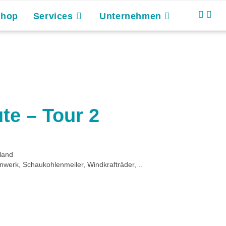
Shop
Services
Unternehmen
te – Tour 2
land
erk, Schaukohlenmeiler, Windkrafträder, ..