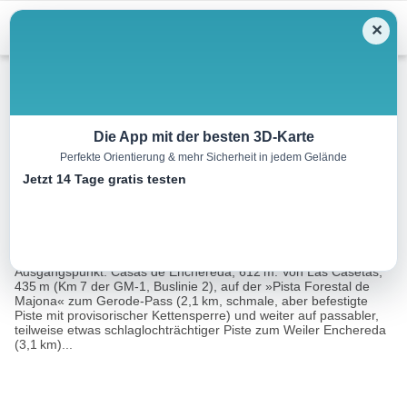
Menu
✕
Wandern
Die App mit der besten 3D-Karte
Perfekte Orientierung & mehr Sicherheit in jedem Gelände
Enchereda, 1063 m
Jetzt 14 Tage gratis testen
17.8 km
04:10 h
556 m
556 m
Eine Tour
Rother Wanderführer La Gomera (Klaus Wolfsperger,
von:
Annette Miehle-Wolfsperger)
Ausgangspunkt: Casas de Enchereda, 612 m. Von Las Casetas,
435 m (Km 7 der GM-1, Buslinie 2), auf der »Pista Forestal de
Majona« zum Gerode-Pass (2,1 km, schmale, aber befestigte
Piste mit provisorischer Kettensperre) und weiter auf passabler,
teilweise etwas schlaglochträchtiger Piste zum Weiler Enchereda
(3,1 km)...