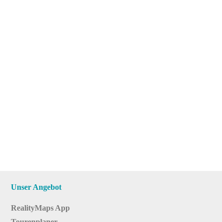
Unser Angebot
RealityMaps App
Tourenplaner