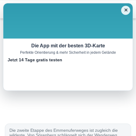
Menu
✕
Wandern
Die App mit der besten 3D-Karte
Perfekte Orientierung & mehr Sicherheit in jedem Gelände
Emmenuferweg, Etappe 2/4
Jetzt 14 Tage gratis testen
19.0 km
05:00 h
320 m
760 m
Eine Tour von:
SchweizMobil
..
Die zweite Etappe des Emmenuferweges ist zugleich die
wildeste. Von Sörenberg schlängelt sich der Wanderweg