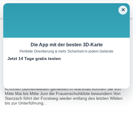
Menu
✕
Wandern
Die App mit der besten 3D-Karte
Perfekte Orientierung & mehr Sicherheit in jedem Gelände
Elmen – Frauenschuhrunde
Jetzt 14 Tage gratis testen
13.1 km
03:25 h
67 m
m
Eine Tour von:
Contwise
Sie spazieren am rauschenden Lech entlang und können die
schönen Blumenwiesen genießen.In Martinau können Sie von
Mitte Mai bis Mitte Juni die Frauenschuhblüte bewundern.Von
Stanzach führt der Forstweg wieder entlang des letzten Wilden
bis zur Unterführung...