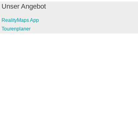
Unser Angebot
RealityMaps App
Tourenplaner
Touren finden
Shop
Touren entdecken
Schönste Wandertouren
Top-Touren
Top-Regionen
Skitouren
Infos & Service
News
FAQs