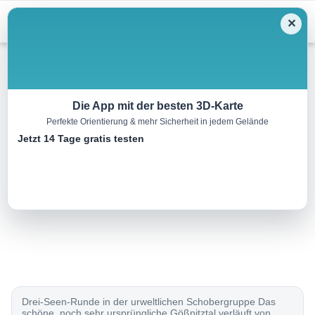
Menu
✕
Wandern
Die App mit der besten 3D-Karte
Perfekte Orientierung & mehr Sicherheit in jedem Gelände
Elberfelder Hütte, 2346 m
Jetzt 14 Tage gratis testen
26.0 km
11:00 h
1602 m
1602 m
Eine Tour von:
Rother Wanderführer Kärnten (Evamaria Wecker)
..
Drei-Seen-Runde in der urweltlichen Schobergruppe Das
schöne, noch sehr ursprüngliche Gößnitztal verläuft von