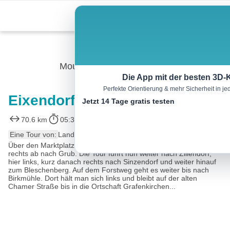
Skip
Menu
to
content
Mountainbike
Die App mit der besten 3D-
Perfekte Orientierung & mehr Sicherheit in 
Eixendorfer-Tour
Jetzt 14 Tage gratis testen
70.6 km
05:30 h
35978 m
34769 m
Eine Tour von:
Landkreis Cham
Über den Marktplatz fährt man nach Prosdorf. Hier biegt man
rechts ab nach Grub. Die Tour führt nun weiter nach Zillendorf,
hier links, kurz danach rechts nach Sinzendorf und weiter hinauf
zum Bleschenberg. Auf dem Forstweg geht es weiter bis nach
Birkmühle. Dort hält man sich links und bleibt auf der alten
Chamer Straße bis in die Ortschaft Grafenkirchen...