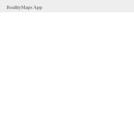
RealityMaps App
Tourenplaner
Touren finden
Shop
Touren entdecken
Schönste Wandertouren
Top-Touren
Top-Regionen
Skitouren
Infos & Service
News
FAQs
Über uns