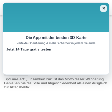
Menu
✕
Wandern
Die App mit der besten 3D-Karte
Perfekte Orientierung & mehr Sicherheit in jedem Gelände
“Einsamkeit Pur” von Laaben
Jetzt 14 Tage gratis testen
nach Breitenfurt
33.5 km
09:20 h
860 m
923 m
Eine Tour von:
Outdooractive
Tip/Fun-Fact: „Einsamkeit Pur“ ist das Motto dieser Wanderung.
Genießen Sie die Stille und Abgeschiedenheit als einen Ausgleich
zur Alltagshektik...