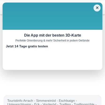
Menu
✕
Mountainbike
Die App mit der besten 3D-Karte
Perfekte Orientierung & mehr Sicherheit in jedem Gelände
Einöd-Tour
Jetzt 14 Tage gratis testen
18.3 km
02:00 h
8954 m
9385 m
Eine Tour von:
Landkreis Cham
..
Touristinfo Arrach - Simmereinöd - Eschlsaign -
Untereschlsaign - Eck - Vorderöd - Trailling - Traillingmühle -