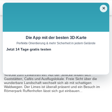
Menu
✕
Radtour
Die App mit der besten 3D-Karte
Perfekte Orientierung & mehr Sicherheit in jedem Gelände
Einkehrtour
Jetzt 14 Tage gratis testen
56.0 km
03:45 h
393 m
379 m
Eine Tour von:
Tourismusverband Romantisches Franken
Die in Lentersheim beginnende Tour lädt auf der gesamten
Strecke zum Einkehren ein. Auf der Strecke finden sich
Gaststätten, Cafés und Ausflugslokale. Freie Sicht über die
wunderbare Landschaft wechselt sich ab mit schattigen
Waldwegen. Der Limes ist überall präsent und ein Besuch im
Römerpark Ruffenhofen lässt sich gut einbauen...