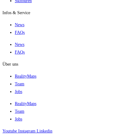
Skitouren
Infos & Service
News
FAQs
News
FAQs
Über uns
RealityMaps
Team
Jobs
RealityMaps
Team
Jobs
Youtube
Instagram
Linkedin