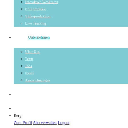
Interaktive Webkarten
Printprodukte
Videoproduktion
Live Tracking
Unternehmen
Über Uns
Team
Jobs
News
Auszeichnungen
Berg
Zum Profil
Abo verwalten
Logout