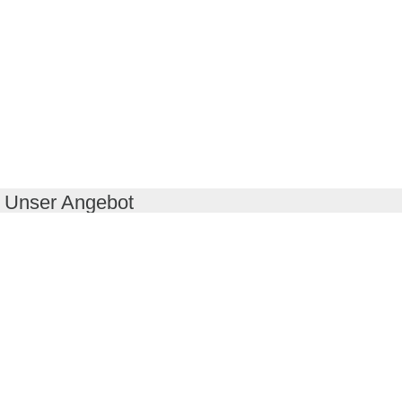
Unser Angebot
RealityMaps App
Tourenplaner
Touren finden
Shop
Touren entdecken
Schönste Wandertouren