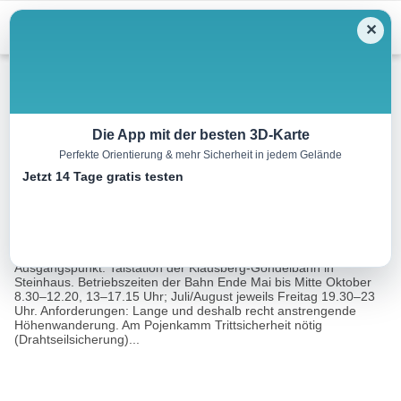
Menu
✕
Wandern
Die App mit der besten 3D-Karte
Perfekte Orientierung & mehr Sicherheit in jedem Gelände
Durreck-Höhenweg
Jetzt 14 Tage gratis testen
16.7 km
07:15 h
1198 m
1467 m
Eine Tour
Rother Wanderführer Tauferer Ahrntal (Eugen E.
von:
Hüsler)
Ausgangspunkt: Talstation der Klausberg-Gondelbahn in
Steinhaus. Betriebszeiten der Bahn Ende Mai bis Mitte Oktober
8.30–12.20, 13–17.15 Uhr; Juli/August jeweils Freitag 19.30–23
Uhr. Anforderungen: Lange und deshalb recht anstrengende
Höhenwanderung. Am Pojenkamm Trittsicherheit nötig
(Drahtseilsicherung)...