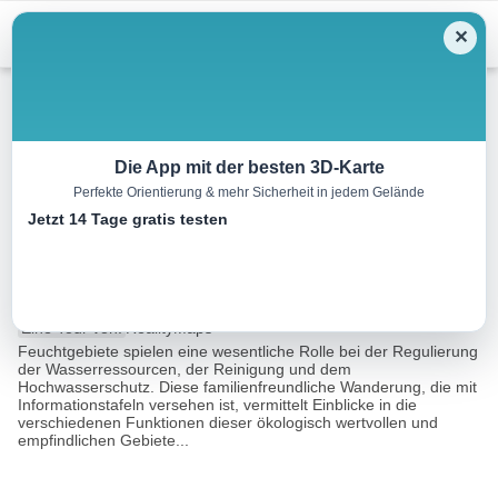
Menu
✕
Wandern
Die App mit der besten 3D-Karte
Perfekte Orientierung & mehr Sicherheit in jedem Gelände
Durch das Burdin-
Jetzt 14 Tage gratis testen
Feuchtgebiet
1.7 km
01:00 h
24 m
22 m
Eine Tour von:
RealityMaps
Feuchtgebiete spielen eine wesentliche Rolle bei der Regulierung
der Wasserressourcen, der Reinigung und dem
Hochwasserschutz. Diese familienfreundliche Wanderung, die mit
Informationstafeln versehen ist, vermittelt Einblicke in die
verschiedenen Funktionen dieser ökologisch wertvollen und
empfindlichen Gebiete...