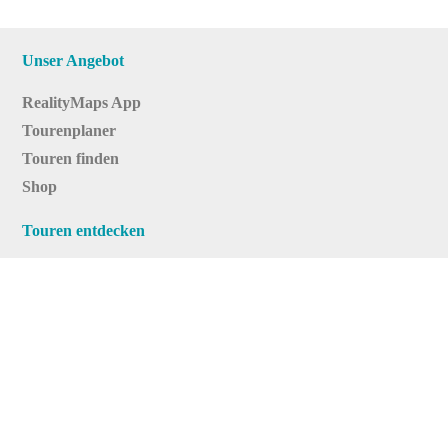
Unser Angebot
RealityMaps App
Tourenplaner
Touren finden
Shop
Touren entdecken
Schönste Wandertouren
Top-Touren
Top-Regionen
Skitouren
Infos & Service
News