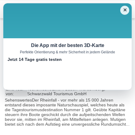
Menu
✕
Radtour
Die App mit der besten 3D-Karte
Perfekte Orientierung & mehr Sicherheit in jedem Gelände
DreiWelten Radweg / Rheinfall-
Jetzt 14 Tage gratis testen
Runde
43.6 km
11:02 h
271 m
265 m
Eine Tour
Tourismusnetzwerk Baden-Württemberg,
von:
Schwarzwald Tourismus GmbH
SehenswertesDer Rheinfall - vor mehr als 15 000 Jahren
entstand dieses imposante Naturschauspiel, welches heute als
die Tagestourismusdestination Nummer 1 gilt. Geübte Kapitäne
steuern ihre Boote geschickt durch die aufpeitschenden Wellen
bevor sie, mitten im Rheinfall, am Mittelfelsen anlegen. Mutigen
bietet sich nach dem Aufstieg eine unvergessliche Rundumsicht...