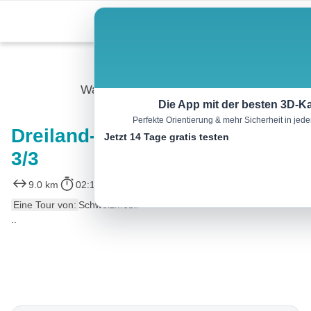
Skip
Menu
to
content
Wandern
Die App mit der besten 3D-Ka
Perfekte Orientierung & mehr Sicherheit in je
Dreiland-Wanderweg, Etappe
Jetzt 14 Tage gratis testen
3/3
9.0 km
02:10 h
80 m
100 m
Eine Tour von:
SchweizMobil
..