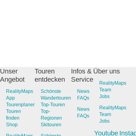
Unser
Touren
Infos &
Über uns
Angebot
entdecken
Service
RealityMaps
Team
RealityMaps
Schönste
News
Jobs
App
Wandertouren
FAQs
Tourenplaner
Top-Touren
RealityMaps
News
Touren
Top-
Team
FAQs
finden
Regionen
Jobs
Shop
Skitouren
Youtube
Insta
RealityMaps
Schönste