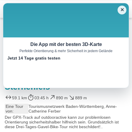
Menu
✕
Radtour
Die App mit der besten 3D-Karte
Perfekte Orientierung & mehr Sicherheit in jedem Gelände
Drei Tage Graveltour im
Jetzt 14 Tage gratis testen
Kraichgau-Stromberg – Tag 2
– Von Freudental nach
Sternenfels
59.1 km
03:45 h
890 m
889 m
Eine Tour
Tourismusnetzwerk Baden-Württemberg, Anne-
von:
Catherine Ferber
Der GPX-Track auf outdooractive kann zur problemlosen
Orientierung sicherheitshalber hilfreich sein. Grundsätzlich ist
diese Drei-Tages-Gavel-Bike-Tour nicht beschildert!..