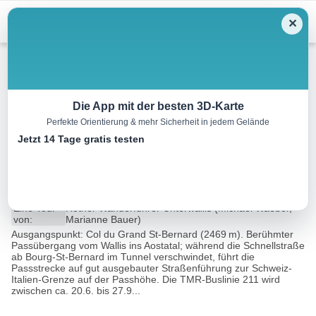
Menu
✕
Wandern
Die App mit der besten 3D-Karte
Perfekte Orientierung & mehr Sicherheit in jedem Gelände
Drei Cols am Grand St-
Jetzt 14 Tage gratis testen
Bernard
11.9 km
05:45 h
954 m
954 m
Eine Tour
Rother Wanderführer Unterwallis (Michael Waeber,
von:
Marianne Bauer)
Ausgangspunkt: Col du Grand St-Bernard (2469 m). Berühmter
Passübergang vom Wallis ins Aostatal; während die Schnellstraße
ab Bourg-St-Bernard im Tunnel verschwindet, führt die
Passstrecke auf gut ausgebauter Straßenführung zur Schweiz-
Italien-Grenze auf der Passhöhe. Die TMR-Buslinie 211 wird
zwischen ca. 20.6. bis 27.9...