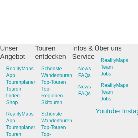
Unser
Touren
Infos &
Über uns
Angebot
entdecken
Service
RealityMaps
Team
RealityMaps
Schönste
News
Jobs
App
Wandertouren
FAQs
Tourenplaner
Top-Touren
RealityMaps
News
Touren
Top-
Team
FAQs
finden
Regionen
Jobs
Shop
Skitouren
Youtube
Inst
RealityMaps
Schönste
App
Wandertouren
Tourenplaner
Top-Touren
Touren
Top-