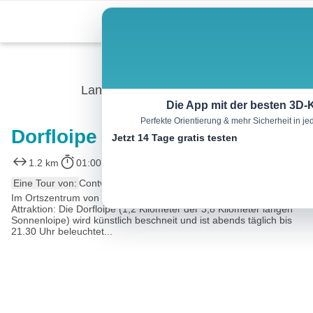
Skip
Menu
to
content
Langlauf
Die App mit der besten 3D-
Perfekte Orientierung & mehr Sicherheit in 
Dorfloipe Scheffau
Jetzt 14 Tage gratis testen
1.2 km
01:00 h
30 m
m
Eine Tour von:
Contwise
Im Ortszentrum von Scheffau gibt es eine besondere Langlauf-
Attraktion: Die Dorfloipe (1,2 Kilometer der 3,8 Kilometer langen
Sonnenloipe) wird künstlich beschneit und ist abends täglich bis
21.30 Uhr beleuchtet...