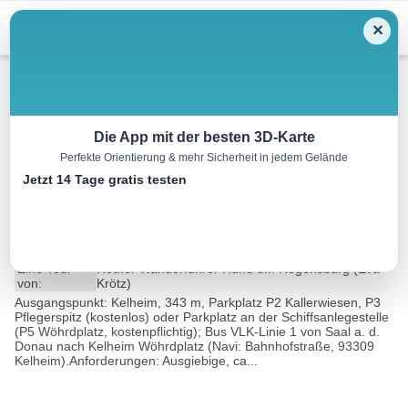
Menu
✕
Wandern
Die App mit der besten 3D-Karte
Perfekte Orientierung & mehr Sicherheit in jedem Gelände
Donaudurchbruch – Kloster
Jetzt 14 Tage gratis testen
Weltenburg
14.8 km
04:45 h
367 m
367 m
Eine Tour
Rother Wanderführer Rund um Regensburg (Eva
von:
Krötz)
Ausgangspunkt: Kelheim, 343 m, Parkplatz P2 Kallerwiesen, P3
Pflegerspitz (kostenlos) oder Parkplatz an der Schiffsanlegestelle
(P5 Wöhrdplatz, kostenpflichtig); Bus VLK-Linie 1 von Saal a. d.
Donau nach Kelheim Wöhrdplatz (Navi: Bahnhofstraße, 93309
Kelheim).Anforderungen: Ausgiebige, ca...