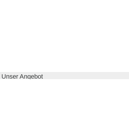
Unser Angebot
RealityMaps App
Tourenplaner
Touren finden
Shop
Touren entdecken