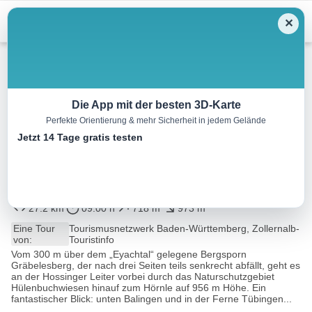
Menu
✕
Wandern
Die App mit der besten 3D-Karte
Perfekte Orientierung & mehr Sicherheit in jedem Gelände
Donau-Zollernalb-Weg –
Jetzt 14 Tage gratis testen
Etappe 9 von Meßstetten nach
Schömberg
27.2 km
09:00 h
718 m
973 m
Eine Tour
Tourismusnetzwerk Baden-Württemberg, Zollernalb-
von:
Touristinfo
Vom 300 m über dem „Eyachtal“ gelegene Bergsporn
Gräbelesberg, der nach drei Seiten teils senkrecht abfällt, geht es
an der Hossinger Leiter vorbei durch das Naturschutzgebiet
Hülenbuchwiesen hinauf zum Hörnle auf 956 m Höhe. Ein
fantastischer Blick: unten Balingen und in der Ferne Tübingen...