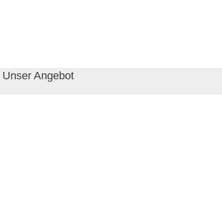
Unser Angebot
RealityMaps App
Tourenplaner
Touren finden
Shop
Touren entdecken
Schönste Wandertouren
Top-Touren
Top-Regionen
Skitouren