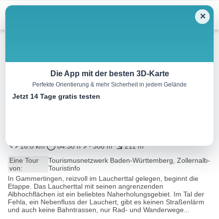
Menu
✕
Wandern
Die App mit der besten 3D-Karte
Perfekte Orientierung & mehr Sicherheit in jedem Gelände
Donau-Zollernalb-Weg –
Jetzt 14 Tage gratis testen
Etappe 6 von Gammertingen
nach Winterlingen
16.0 km
04:30 h
308 m
211 m
Eine Tour
Tourismusnetzwerk Baden-Württemberg, Zollernalb-
von:
Touristinfo
In Gammertingen, reizvoll im Laucherttal gelegen, beginnt die
Etappe. Das Laucherttal mit seinen angrenzenden
Albhochflächen ist ein beliebtes Naherholungsgebiet. Im Tal der
Fehla, ein Nebenfluss der Lauchert, gibt es keinen Straßenlärm
und auch keine Bahntrassen, nur Rad- und Wanderwege...