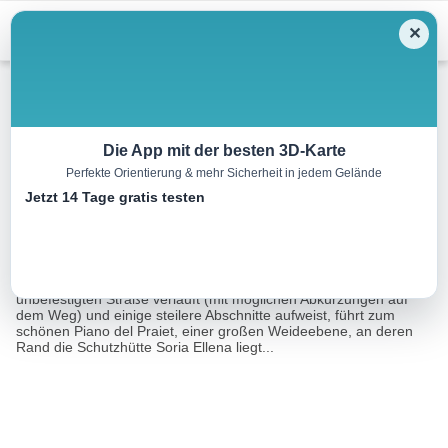
Menu
✕
Wandern
Die App mit der besten 3D-Karte
Perfekte Orientierung & mehr Sicherheit in jedem Gelände
Die Zuflucht Soria Ellena
Jetzt 14 Tage gratis testen
6.9 km
02:18 h
617 m
14 m
Eine Tour von:
RealityMaps
Ein relativ angenehmer Aufstieg, der vollständig auf einer
unbefestigten Straße verläuft (mit möglichen Abkürzungen auf
dem Weg) und einige steilere Abschnitte aufweist, führt zum
schönen Piano del Praiet, einer großen Weideebene, an deren
Rand die Schutzhütte Soria Ellena liegt...