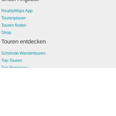
RealityMaps App
Tourenplaner
Touren finden
Shop
Touren entdecken
Schönste Wandertouren
Top-Touren
Top-Regionen
Skitouren
Infos & Service
News
FAQs
Über uns