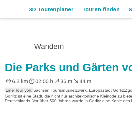
Skip
3D Tourenplaner
Touren finden
to
content
Wandern
Die Parks und Gärten v
6.2 km
02:00 h
36 m
44 m
Eine Tour von:
Sachsen Tourismusnetzwerk, Europastadt GörlitzZ
Görlitz ist eine Stadt, die nicht nur architektonische Kleinode zu b
Deutschlands. Vor über 500 Jahren wurde in Görlitz eine Kopie des 