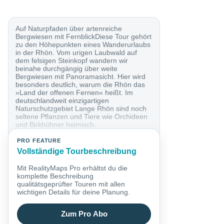
Auf Naturpfaden über artenreiche
Bergwiesen mit FernblickDiese Tour gehört
zu den Höhepunkten eines Wanderurlaubs
in der Rhön. Vom urigen Laubwald auf
dem felsigen Steinkopf wandern wir
beinahe durchgängig über weite
Bergwiesen mit Panoramasicht. Hier wird
besonders deutlich, warum die Rhön das
»Land der offenen Fernen« heißt. Im
deutschlandweit einzigartigen
Naturschutzgebiet Lange Rhön sind noch
seltene Pflanzen und Tiere wie Orchideen
und Birkhühner heimisch.
PRO FEATURE
Vollständige Tourbeschreibung
Mit RealityMaps Pro erhältst du die
komplette Beschreibung
qualitätsgeprüfter Touren mit allen
wichtigen Details für deine Planung.
Zum Pro Abo