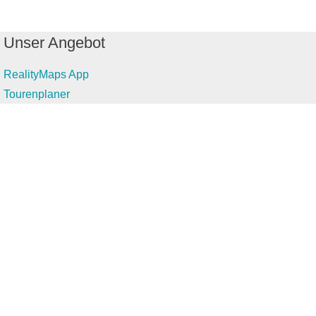
Unser Angebot
RealityMaps App
Tourenplaner
Touren finden
Shop
Touren entdecken
Schönste Wandertouren
Top-Touren
Top-Regionen
Skitouren
Infos & Service
News