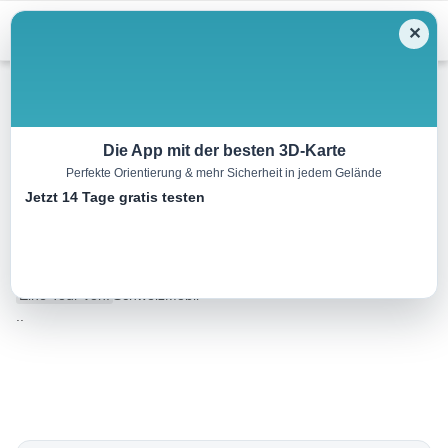
Menu
✕
Rodeln
Die App mit der besten 3D-Karte
Perfekte Orientierung & mehr Sicherheit in jedem Gelände
Die längste Schlittelbahn
Jetzt 14 Tage gratis testen
Europas: Big Pintenfritz
11.0 km
00:00 h
m
1400 m
Eine Tour von:
SchweizMobil
..