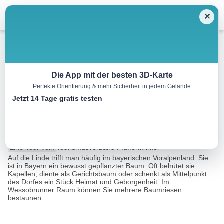
Menu
✕
Wandern
Die App mit der besten 3D-Karte
Perfekte Orientierung & mehr Sicherheit in jedem Gelände
Die Baumriesen von
Jetzt 14 Tage gratis testen
Wessobrunn
1.0 km
00:15 h
18 m
39 m
Eine Tour von:
Tourismusverband Pfaffenwinkel
Auf die Linde trifft man häufig im bayerischen Voralpenland. Sie
ist in Bayern ein bewusst gepflanzter Baum. Oft behütet sie
Kapellen, diente als Gerichtsbaum oder schenkt als Mittelpunkt
des Dorfes ein Stück Heimat und Geborgenheit. Im
Wessobrunner Raum können Sie mehrere Baumriesen
bestaunen...