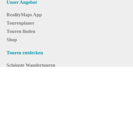
Unser Angebot
RealityMaps App
Tourenplaner
Touren finden
Shop
Touren entdecken
Schönste Wandertouren
Top-Touren
Top-Regionen
Skitouren
Infos & Service
News
FAQs