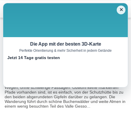
Menu
✕
Wandern
Die App mit der besten 3D-Karte
Perfekte Orientierung & mehr Sicherheit in jedem Gelände
Die Balur-Zuflucht
Jetzt 14 Tage gratis testen
4.5 km
03:00 h
970 m
8 m
Eine Tour von:
RealityMaps
Die Wanderung verläuft auf kleinen Straßen und gut gepflegten
Wegen, ohne schwierige Passagen. Obwohl keine markierten
Pfade vorhanden sind, ist es einfach, von der Schutzhütte bis zu
den beiden abgerundeten Gipfeln darüber zu gelangen. Die
Wanderung führt durch schöne Buchenwälder und weite Almen in
einem wenig besuchten Teil des Valle Gesso...