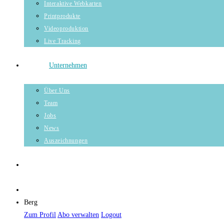
Interaktive Webkarten
Printprodukte
Videoproduktion
Live Tracking
Unternehmen
Über Uns
Team
Jobs
News
Auszeichnungen
Berg
Zum Profil
Abo verwalten
Logout