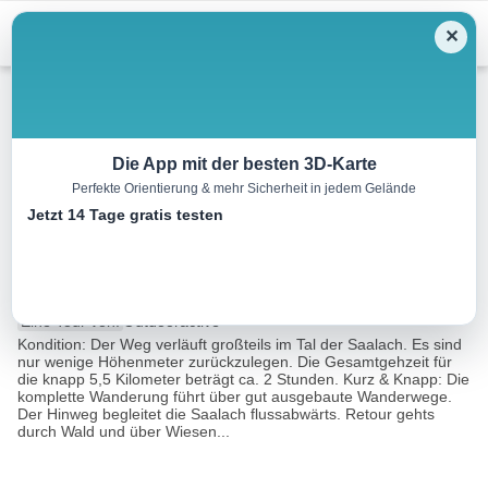
Menu
✕
Wandern
Die App mit der besten 3D-Karte
Perfekte Orientierung & mehr Sicherheit in jedem Gelände
Der Triftsteig – Über den
Jetzt 14 Tage gratis testen
Wilden Wassern der Saalach
5.6 km
02:00 h
60 m
60 m
Eine Tour von:
Outdooractive
Kondition: Der Weg verläuft großteils im Tal der Saalach. Es sind
nur wenige Höhenmeter zurückzulegen. Die Gesamtgehzeit für
die knapp 5,5 Kilometer beträgt ca. 2 Stunden. Kurz & Knapp: Die
komplette Wanderung führt über gut ausgebaute Wanderwege.
Der Hinweg begleitet die Saalach flussabwärts. Retour gehts
durch Wald und über Wiesen...