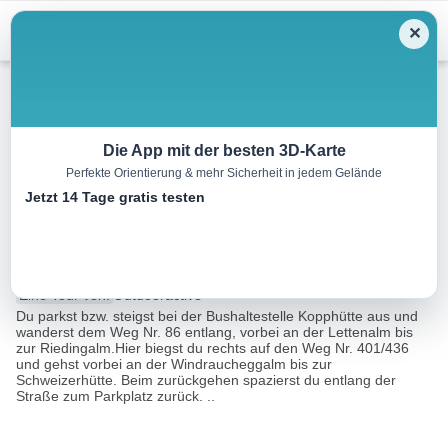
Menu
✕
Wandern
Die App mit der besten 3D-Karte
Perfekte Orientierung & mehr Sicherheit in jedem Gelände
DEN KRÄUTERN AUF DER
Jetzt 14 Tage gratis testen
SPUR zur Schweizerhütte
7.1 km
02:30 h
325 m
346 m
Eine Tour von:
Outdooractive
Du parkst bzw. steigst bei der Bushaltestelle Kopphütte aus und
wanderst dem Weg Nr. 86 entlang, vorbei an der Lettenalm bis
zur Riedingalm.Hier biegst du rechts auf den Weg Nr. 401/436
und gehst vorbei an der Windraucheggalm bis zur
Schweizerhütte. Beim zurückgehen spazierst du entlang der
Straße zum Parkplatz zurück. ..