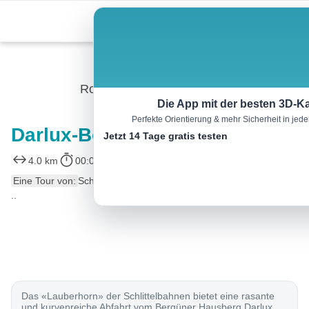
Skip
Menu
to
content
Rodeln
Die App mit der besten 3D-Ka
Perfekte Orientierung & mehr Sicherheit in je
Darlux-Bergün-Schlittelbahn
Jetzt 14 Tage gratis testen
4.0 km
00:00 h
m
600 m
Eine Tour von:
SchweizMobil
..
Das «Lauberhorn» der Schlittelbahnen bietet eine rasante
und kurvenreiche Abfahrt vom Bergüner Hausberg Darlux