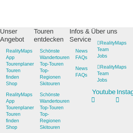
Unser
Touren
Infos &
Über uns
Angebot
entdecken
Service
RealityMaps
Team
RealityMaps
Schönste
News
Jobs
App
Wandertouren
FAQs
Tourenplaner
Top-Touren
RealityMaps
News
Touren
Top-
Team
FAQs
finden
Regionen
Jobs
Shop
Skitouren
Youtube
Insta
RealityMaps
Schönste
App
Wandertouren
Tourenplaner
Top-Touren
Touren
Top-
finden
Regionen
Shop
Skitouren