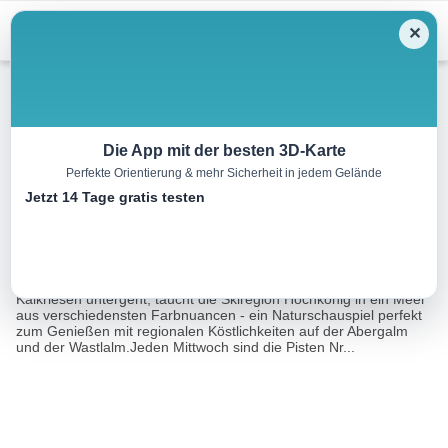
Menu
✕
Skitour
Die App mit der besten 3D-Karte
Perfekte Orientierung & mehr Sicherheit in jedem Gelände
Dämmerungstour Aberg
Jetzt 14 Tage gratis testen
3.7 km
02:45 h
770 m
770 m
Eine Tour von:
Outdooractive
Wenn sich die Pisten langsam leeren und die Sonne hinter den
Kalkriesen untergeht, taucht die Skiregion Hochkönig in ein Meer
aus verschiedensten Farbnuancen - ein Naturschauspiel perfekt
zum Genießen mit regionalen Köstlichkeiten auf der Abergalm
und der Wastlalm.Jeden Mittwoch sind die Pisten Nr...