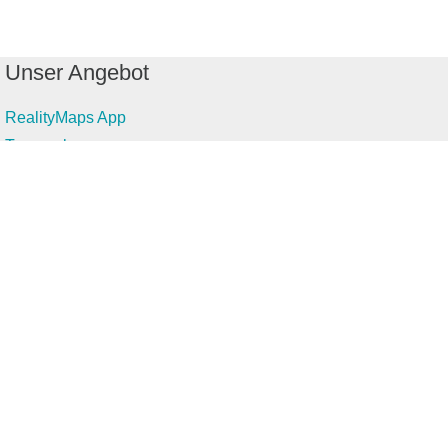
Unser Angebot
RealityMaps App
Tourenplaner
Touren finden
Shop
Touren entdecken
Schönste Wandertouren
Top-Touren
Top-Regionen
Skitouren
Infos & Service
News