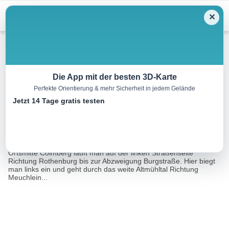
Menu
✕
Wandern
Die App mit der besten 3D-Karte
Perfekte Orientierung & mehr Sicherheit in jedem Gelände
Colmberger Frosch
Jetzt 14 Tage gratis testen
5.7 km
01:30 h
22 m
24 m
Eine Tour von:
Tourismusverband Romantisches Franken
5,7 km = 1 1/4 Std, durch´s weite Altmühltal, sonnigVon der
Ortsmitte Colmberg läuft man auf der linken Straßenseite
Richtung Rothenburg bis zur Abzweigung Burgstraße. Hier biegt
man links ein und geht durch das weite Altmühltal Richtung
Meuchlein...