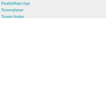
RealityMaps App
Tourenplaner
Touren finden
Shop
Touren entdecken
Schönste Wandertouren
Top-Touren
Top-Regionen
Skitouren
Infos & Service
News
FAQs
Über uns