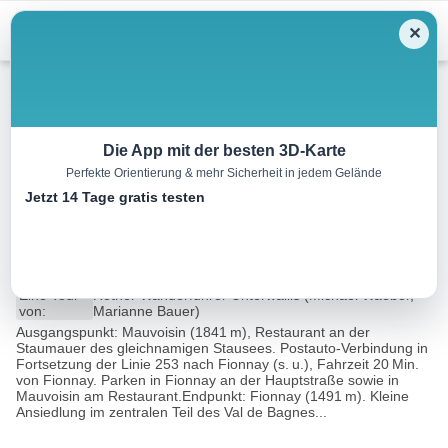
Menu
✕
Wandern
Die App mit der besten 3D-Karte
Perfekte Orientierung & mehr Sicherheit in jedem Gelände
Col des Otanes –
Jetzt 14 Tage gratis testen
Cabane FXB Panossière
12.9 km
06:15 h
1035 m
1385 m
Eine Tour
Rother Wanderführer Unterwallis (Michael Waeber,
von:
Marianne Bauer)
Ausgangspunkt: Mauvoisin (1841 m), Restaurant an der
Staumauer des gleichnamigen Stausees. Postauto-Verbindung in
Fortsetzung der Linie 253 nach Fionnay (s. u.), Fahrzeit 20 Min.
von Fionnay. Parken in Fionnay an der Hauptstraße sowie in
Mauvoisin am Restaurant.Endpunkt: Fionnay (1491 m). Kleine
Ansiedlung im zentralen Teil des Val de Bagnes...