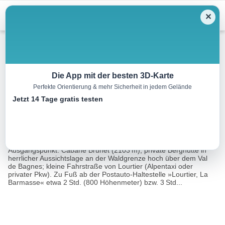
Menu
✕
Wandern
Die App mit der besten 3D-Karte
Perfekte Orientierung & mehr Sicherheit in jedem Gelände
Col des Avouillons
Jetzt 14 Tage gratis testen
9.6 km
03:45 h
666 m
666 m
Eine Tour
Rother Wanderführer Unterwallis (Michael Waeber,
von:
Marianne Bauer)
Ausgangspunkt: Cabane Brunet (2103 m); private Berghütte in
herrlicher Aussichtslage an der Waldgrenze hoch über dem Val
de Bagnes; kleine Fahrstraße von Lourtier (Alpentaxi oder
privater Pkw). Zu Fuß ab der Postauto-Haltestelle »Lourtier, La
Barmasse« etwa 2 Std. (800 Höhenmeter) bzw. 3 Std...