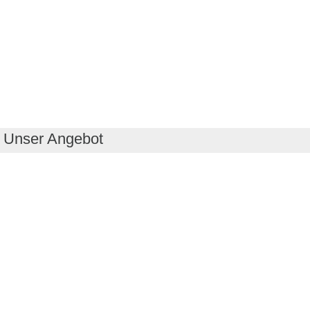
Unser Angebot
RealityMaps App
Tourenplaner
Touren finden
Shop
Touren entdecken
Schönste Wandertouren
Top-Touren