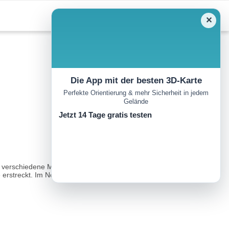
✕
Die App mit der besten 3D-Karte
Perfekte Orientierung & mehr Sicherheit in jedem
Gelände
Jetzt 14 Tage gratis testen
ge, verschiedene Meisen und Spechte singen ihre Melodien und
ze erstreckt. Im Norden bewacht der Grand Rochebrune den Ort...