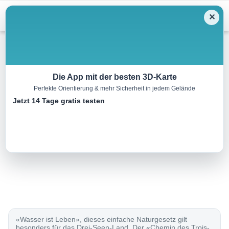
Menu
✕
Sonstiges
Die App mit der besten 3D-Karte
Perfekte Orientierung & mehr Sicherheit in jedem Gelände
Chemin des Trois-Lacs
Jetzt 14 Tage gratis testen
61.0 km
00:00 h
760 m
740 m
Eine Tour von:
SchweizMobil
..
«Wasser ist Leben», dieses einfache Naturgesetz gilt
besonders für das Drei-Seen-Land. Der «Chemin des Trois-