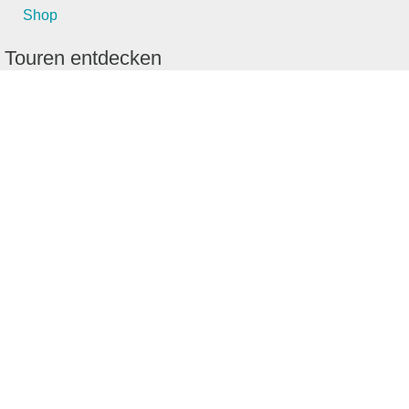
Shop
Touren entdecken
Schönste Wandertouren
Top-Touren
Top-Regionen
Skitouren
Schönste Wandertouren
Top-Touren
Top-Regionen
Skitouren
Infos & Service
News
FAQs