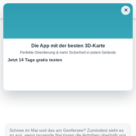
Menu
✕
Wandern
Die App mit der besten 3D-Karte
Perfekte Orientierung & mehr Sicherheit in jedem Gelände
Chemin des Narcisses
Jetzt 14 Tage gratis testen
6.0 km
02:00 h
380 m
380 m
Eine Tour von:
SchweizMobil
..
Schnee im Mai und das am Genfersee? Zumindest sieht es
so aus, wenn tausende Narzissen die Anhöhen oberhalb von