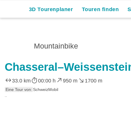
Skip
3D Tourenplaner
Touren finden
to
content
Mountainbike
Chasseral–Weissenstein
33.0 km
00:00 h
950 m
1700 m
Eine Tour von:
SchweizMobil
..