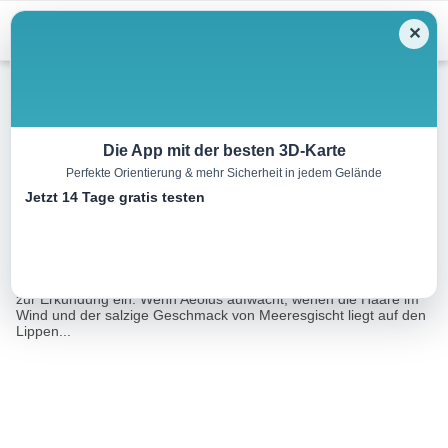
Menu
✕
Wandern
Die App mit der besten 3D-Karte
Perfekte Orientierung & mehr Sicherheit in jedem Gelände
Cap de la Chèvre Rundgang
Jetzt 14 Tage gratis testen
14.0 km
06:30 h
310 m
310 m
Eine Tour von:
RealityMaps
Die karge Landschaft der Westküste von Cap de la Chèvre lädt
zur Erkundung ein. Wenn Aeolus aufwacht, wehen die Haare im
Wind und der salzige Geschmack von Meeresgischt liegt auf den
Lippen...