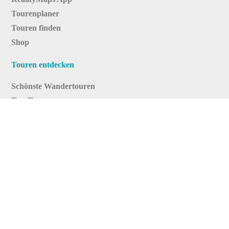
Tourenplaner
Touren finden
Shop
Touren entdecken
Schönste Wandertouren
Top-Touren
Top-Regionen
Skitouren
Infos & Service
News
FAQs
Über uns